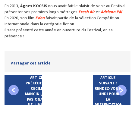
En 2013,
Ágnes KOCSIS
nous avait fait le plaisir de venir au Festival
présenter ses premiers longs métrages
Fresh Air
et
Adrienn Pál
.
En 2020, son film
Eden
faisait partie de la sélection Compétition
Internationale dans la catégorie fiction.
Il sera présenté cette année en ouverture du Festival, en sa
présence !
Partager cet article
ARTICLE
ARTICLE
PRÉCÉDENT :
SUIVANT :
CECILIA
RENDEZ-VOUS
MANGINI, UNE
LUNDI POUR
PASIONARIA
LA
DE L’IMAGE
PRÉSENTATION
(1927 – 2021)
DU FESTIVAL!