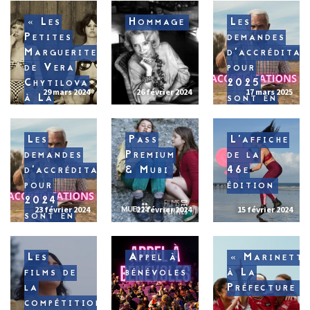
« Les
Hommage
Les
Petites
demandes
Marguerites »
d’accréditat
de Vera
pour
Chytilova
2025
29 mars 2024
26 février 2024
17 mars 2025
à La
sont en
Lucarne
ligne !
Les
Pass
L’affiche
demandes
Premium
de la
d’accréditations
& Mubi
46e
pour
édition
2024
23 février 2024
22 février 2024
15 février 2024
sont en
ligne !
Les
Appel à
« Marinette
films de
bénévoles
à La
la
Préfecture
compétition