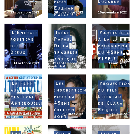
pour
Lucarne
Euzhan
23 novembre 2022
10 novembre 2022
10 novembre 2022
Palcy !
L’Énergie
Irène
Participez
positive
Papas,
à la
des
De la
programmat
Dieux
tragédie
du 45ème
antique
FIFF !
14 octobre 2022
19 septembre 2022
1 août 2022
à la
tragédie
moderne
Le FIFF
Les
Projection
au
inscriptions
du film
Festival
pour la
Libertad
Antirouille
45ème
de Clara
ACTION
édition
Roquet
CULTURELLE
1 août 2022
7 juillet 2022
17 juin 2022
sont
closes !