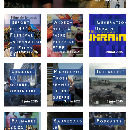
Report
Aidez-
Generation
du 48è
nous à
Ukraine
Festival
faire
International
vivre le
de Films
FIFF
ACCUEIL
24 février 2026
ACCUEIL
26 mai 2025
19 mai 2025
de
Femmes
de
Ukraine.
Marioupol,
Interceptés
Créteil
La
Trois
guerre,
femmes
ordinaire.
et une
guerre
3 juin 2025
3 juin 2025
3 juin 2025
Palmarès
Sauvegarder
Podcasts
2025
le