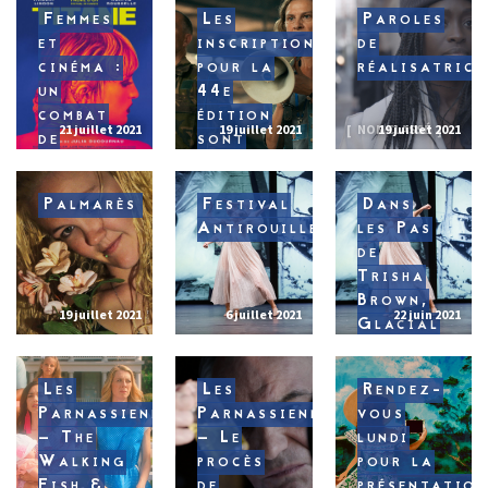
Femmes
Les
Paroles
et
inscriptions
de
cinéma :
pour la
réalisatrice
un
44e
combat
édition
21 juillet 2021
19 juillet 2021
NON CLASSÉ
19 juillet 2021
de
sont
Titans
ouvertes
!
Palmarès
Festival
Dans
Antirouille
les Pas
de
Trisha
Brown,
19 juillet 2021
6 juillet 2021
22 juin 2021
Glacial
Decoy à
l’Opéra
Les
Les
Rendez-
Parnassiennes
Parnassiennes
vous
– The
– Le
lundi
Walking
procès
pour la
Fish &
de
présentatio