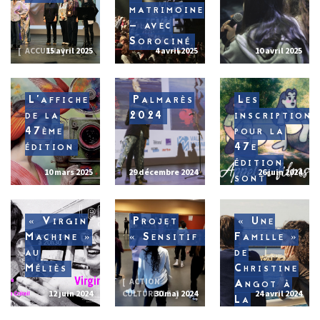
matrimoine
– avec
Sorociné
ACCUEIL
15 avril 2025
4 avril 2025
10 avril 2025
L’affiche
Palmarès
Les
de la
2024
inscriptions
47ème
pour la
édition
47e
édition
10 mars 2025
29 décembre 2024
26 juin 2024
sont
closes !
« Virgin
Projet
« Une
Machine »
« Sensitif »
Famille »
au
de
Méliès
Christine
ACTION
Angot à
12 juin 2024
CULTURELLE
30 mai 2024
24 avril 2024
La
Lucarne