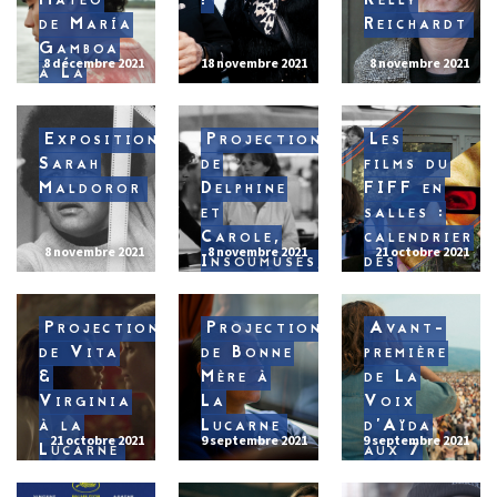
Mateo
!
Kelly
de María
Reichardt
Gamboa
8 décembre 2021
18 novembre 2021
8 novembre 2021
à La
Lucarne
Exposition
Projection
Les
Sarah
de
films du
Maldoror
Delphine
FIFF en
et
salles :
Carole,
calendrier
8 novembre 2021
8 novembre 2021
21 octobre 2021
Insoumuses,
des
à la
sorties
Lucarne
Projection
Projection
Avant-
de Vita
de Bonne
première
&
Mère à
de La
Virginia
La
Voix
à la
Lucarne
d’Aïda
21 octobre 2021
9 septembre 2021
9 septembre 2021
Lucarne
aux 7
Parnassiens