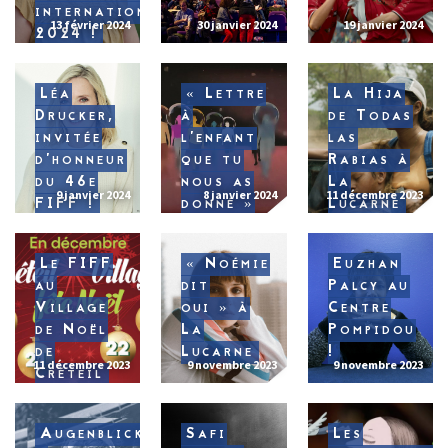
internationale
13 février 2024
30 janvier 2024
19 janvier 2024
2024 !
Léa
« Lettre
La Hija
Drucker,
à
de Todas
invitée
l’enfant
las
d’honneur
que tu
Rabias à
du 46e
nous as
La
9 janvier 2024
8 janvier 2024
11 décembre 2023
FIFF !
donné »
Lucarne
à La
Lucarne
Le FIFF
« Noémie
Euzhan
au
dit
Palcy au
Village
oui » à
Centre
de Noël
La
Pompidou
de
Lucarne
!
11 décembre 2023
9 novembre 2023
9 novembre 2023
Créteil
Augenblick
Safi
Les