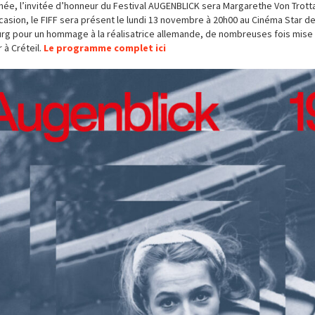
née, l’invitée d’honneur du Festival AUGENBLICK sera Margarethe Von Trotta
casion, le FIFF sera présent le lundi 13 novembre à 20h00 au Cinéma Star d
rg pour un hommage à la réalisatrice allemande, de nombreuses fois mise
 à Créteil.
Le programme complet ici