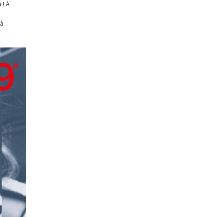
 ! À
e
 à