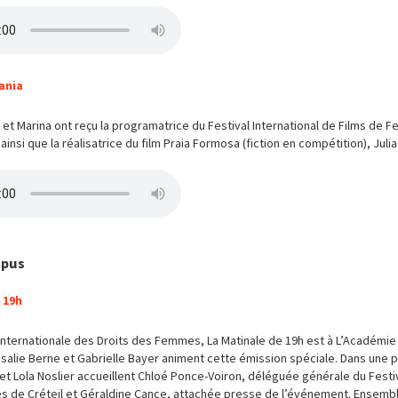
ania
 et Marina ont reçu la programatrice du Festival International de Films de 
insi que la réalisatrice du film Praia Formosa (fiction en compétition), Juli
mpus
 19h
 internationale des Droits des Femmes, La Matinale de 19h est à L’Académie
salie Berne et Gabrielle Bayer animent cette émission spéciale. Dans une p
et Lola Noslier accueillent Chloé Ponce-Voiron, déléguée générale du Festiv
 de Créteil et Géraldine Cance, attachée presse de l’événement. Ensembl