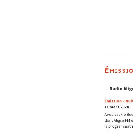
Émissi
— Radio Alig
Émission « Nuit
11 mars 2024
Avec Jackie Buet
dont Aligre FM e
la programmatri