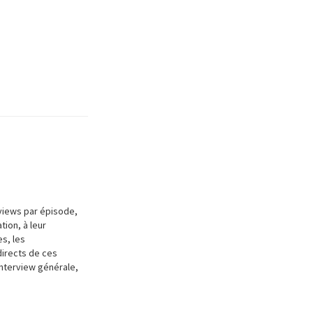
rviews par épisode,
ion, à leur
s, les
directs de ces
interview générale,