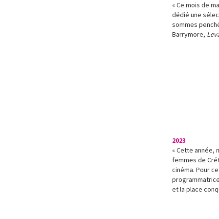
« Ce mois de mar
dédié une sélec
sommes penchées
Barrymore,
Lev
2023
« Cette année, n
femmes de Créte
cinéma. Pour cet
programmatrice 
et la place con