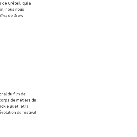
de Créteil, qui a
on, nous nous
Bliss
de Drew
onal du film de
corps de métiers du
ckie Buet, et la
volution du festival