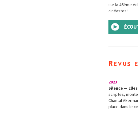
sur la 46ème édi
cinéastes !
ÉCOUT
Revus 
2023
Silence — Elle
scriptes, monte
Chantal Akerman
place dans le c