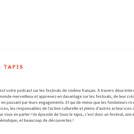
 tapis
’est votre podcast sur les festivals de cinéma français. À travers deux inte
monde merveilleux et apprenez-en davantage sur les festivals, de leur créat
en passant par leurs engagements. Et qui de mieux que les fondateurs·rice
es, les responsables de l’action culturelle et pleins d’autres acteur·ices 
 vous en parler ! Un épisode de Sous le tapis, c’est donc un festival, une 
hématique, et beaucoup de découvertes !