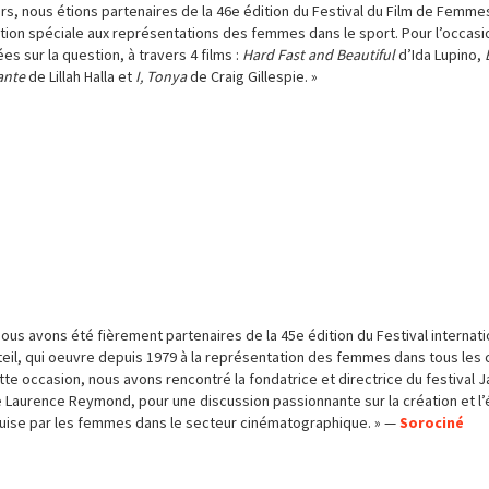
s, nous étions partenaires de la 46e édition du Festival du Film de Femmes 
tion spéciale aux représentations des femmes dans le sport. Pour l’occasi
 sur la question, à travers 4 films :
Hard Fast and Beautiful
d’Ida Lupino,
ante
de Lillah Halla et
I, Tonya
de Craig Gillespie. »
ous avons été fièrement partenaires de la 45e édition du Festival internati
il, qui oeuvre depuis 1979 à la représentation des femmes dans tous les 
te occasion, nous avons rencontré la fondatrice et directrice du festival Ja
Laurence Reymond, pour une discussion passionnante sur la création et l’é
quise par les femmes dans le secteur cinématographique. » —
Sorociné