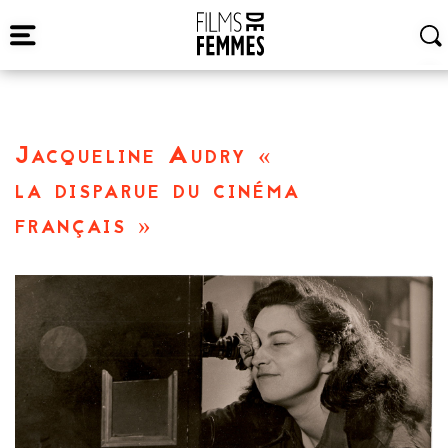
Jacqueline Audry «
la disparue du cinéma
français »