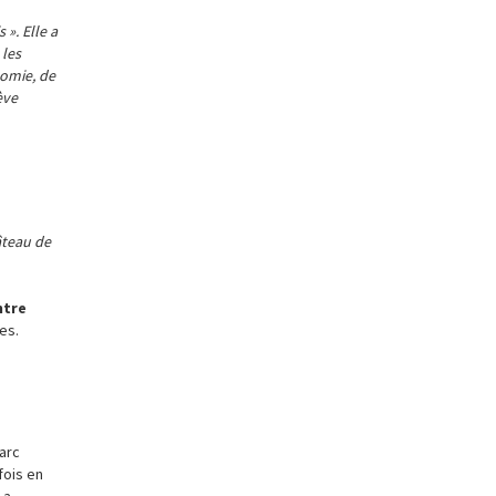
». Elle a
 les
omie, de
ève
teau de
ntre
es.
arc
fois en
 a