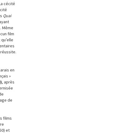
La cécité
cité
ns
Quai
 ayant
ie. Même
cun film
x qu’elle
entaires
 réussite.
arais en
çais »
)
, après
ernisée
de
nage de
s films
ure
50) et