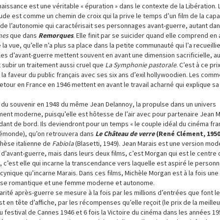
aissance est une véritable « épuration » dans le contexte de la Libération. 
ude est comme un chemin de croix qui la prive le temps d’un film de la capa
t de l’autonomie qui caractérisait ses personnages avant-guerre, autant da
mes
que dans
Remorques
. Elle finit par se suicider quand elle comprend en
la vue, qu’elle n’a plus sa place dans la petite communauté qui l’a recueill
ôles d’avant-guerre mettent souvent en avant une dimension sacrificielle, au
it subir un traitement aussi cruel que
La Symphonie pastorale
. C’est à ce pri
 la faveur du public français avec ses six ans d’exil hollywoodien. Les comm
etour en France en 1946 mettent en avant le travail acharné qui explique sa
 du souvenir en 1948 du même Jean Delannoy, la propulse dans un univers
nt moderne, puisqu’elle est hôtesse de l’air avec pour partenaire Jean M
nt de bord. Ils deviendront pour un temps « le couple idéal du cinéma fran
inémonde), qu’on retrouvera dans
Le Château de verre
(René Clément, 1950
thèse italienne de
Fabiola
(Blasetti, 1949). Jean Marais est une version mod
 d’avant-guerre, mais dans leurs deux films, c’est Morgan qui est le centre 
e, c’est elle qui incarne la transcendance vers laquelle est aspiré le person
cynique qu’incarne Marais. Dans ces films, Michèle Morgan est à la fois une
se romantique et une femme moderne et autonome.
rité après-guerre se mesure à la fois par les millions d’entrées que font le
st en tête d’affiche, par les récompenses qu’elle reçoit (le prix de la meille
u festival de Cannes 1946 et 6 fois la Victoire du cinéma dans les années 19