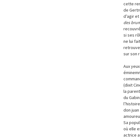
cette ren
de Gertr
d’agir e
des bru
recouvré 
si ses r
ne lui fa
retrouve
sur son r
Aux yeux
éminemme
commanda
(dixit C
la paren
du Gabin
l’histoir
don juan 
amoureu
Sa popula
où elle e
actrice a