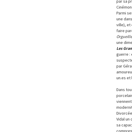
par sa pr
Cinémon
Parmi ses
une danse
ville), et
faire pa
Orgueill
une dime
Les Gra
guerre :
suspecte
par Géra
amoureux
un.es et 
Dans tou
porcelain
viennent
modernité
Divorcée 
Vidal un 
sa capac
compress