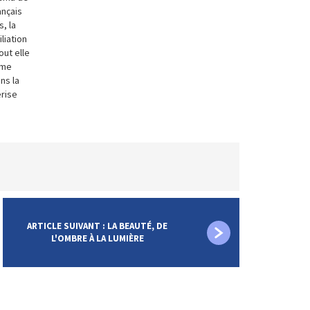
ançais
, la
liation
out elle
mme
ns la
érise
ARTICLE SUIVANT : LA BEAUTÉ, DE
L'OMBRE À LA LUMIÈRE