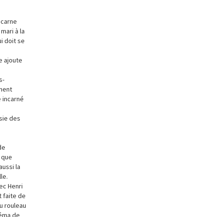
ncarne
mari à la
i doit se
e ajoute
s-
ement
e incarné
sie des
de
, que
ussi la
le.
ec Henri
 faite de
u rouleau
néma de