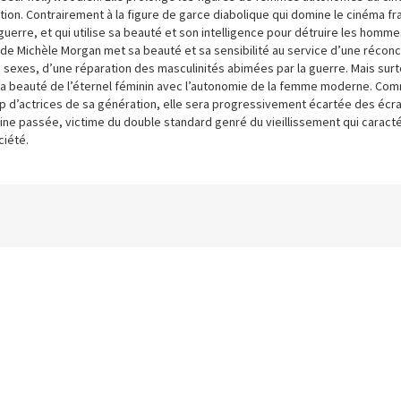
tion. Contrairement à la figure de garce diabolique qui domine le cinéma fr
uerre, et qui utilise sa beauté et son intelligence pour détruire les hommes
de Michèle Morgan met sa beauté et sa sensibilité au service d’une réconci
s sexes, d’une réparation des masculinités abimées par la guerre. Mais surt
la beauté de l’éternel féminin avec l’autonomie de la femme moderne. Co
 d’actrices de sa génération, elle sera progressivement écartée des écra
ine passée, victime du double standard genré du vieillissement qui caract
ciété.