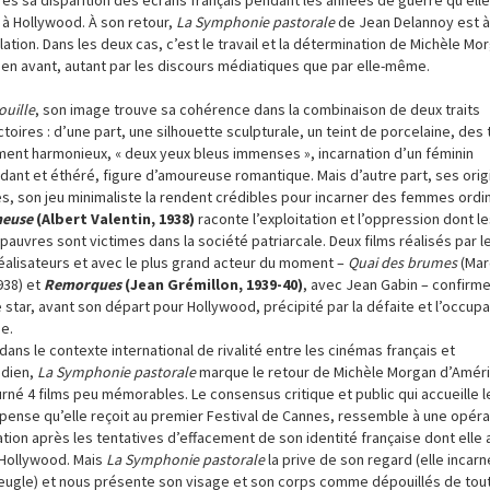
à Hollywood. À son retour,
La Symphonie pastorale
de Jean Delannoy est 
ation. Dans les deux cas, c’est le travail et la détermination de Michèle Mo
 en avant, autant par les discours médiatiques que par elle-même.
ouille
, son image trouve sa cohérence dans la combinaison de deux traits
toires : d’une part, une silhouette sculpturale, un teint de porcelaine, des t
ment harmonieux, « deux yeux bleus immenses », incarnation d’un féminin
dant et éthéré, figure d’amoureuse romantique. Mais d’autre part, ses orig
, son jeu minimaliste la rendent crédibles pour incarner des femmes ordin
neuse
(Albert Valentin, 1938)
raconte l’exploitation et l’oppression dont l
auvres sont victimes dans la société patriarcale. Deux films réalisés par l
éalisateurs et avec le plus grand acteur du moment –
Quai des brumes
(Mar
938) et
Remorques
(Jean Grémillon, 1939-40)
, avec Jean Gabin – confirm
 star, avant son départ pour Hollywood, précipité par la défaite et l’occupa
e.
dans le contexte international de rivalité entre les cinémas français et
odien,
La Symphonie pastorale
marque le retour de Michèle Morgan d’Améri
urné 4 films peu mémorables. Le consensus critique et public qui accueille le
pense qu’elle reçoit au premier Festival de Cannes, ressemble à une opéra
tion après les tentatives d’effacement de son identité française dont elle 
à Hollywood. Mais
La Symphonie pastorale
la prive de son regard (elle incarn
eugle) et nous présente son visage et son corps comme dépouillés de tout a