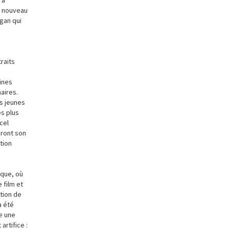
à nouveau
rgan qui
raits
ines
aires.
es jeunes
es plus
cel
eront son
tion
que, où
 film et
tion de
a été
e une
rtifice :