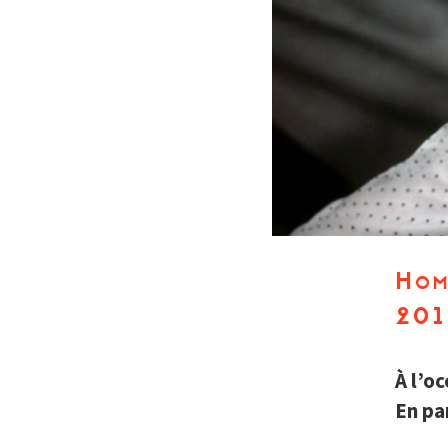
Hom
201
À l’o
En pa