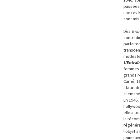
passées 
une révél
sont mis
Dès
Grib
contradic
parfaite
transcen
modestes
L’Entraî
femmes p
grands r
Carné, 1
statut de
allemand
En 1946, 
hollywo
elle a to
la récom
régénéra
l’objet 
jeune av