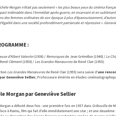
chèle Morgan n’était pas seulement « les plus beaux yeux du cinéma français 
pact indéniable dans l’immédiat après-guerre, en incarnant et en sublimant
ons des femmes ordinaires de son époque à plus d’épanouissement, d’auton
d’égalité dans une société profondément patriarcale et répressive ». Genevi
ROGRAMME :
euse d’Albert Valentin
(1938) /
Remorques
de Jean Grémillon (1940) /
Le Châ
René Clément (1950) /
Les Grandes Manœuvres
de René Clair (1955).
ction
Les Grandes Manœuvres
de René Clair (1955) sera suivie d’
une renco
par Geneviève Sellier
, Professeure émérite en études cinématographiqu
le Morgan par Geneviève Sellier
Morgan a débuté deux fois : une première fois en 1937 dans
Gribouille
de M
face à Raimu, film qui fait d’elle immédiatement une star ; et une deuxième 
rès sa disparition des écrans français pendant les années de guerre qu’elle