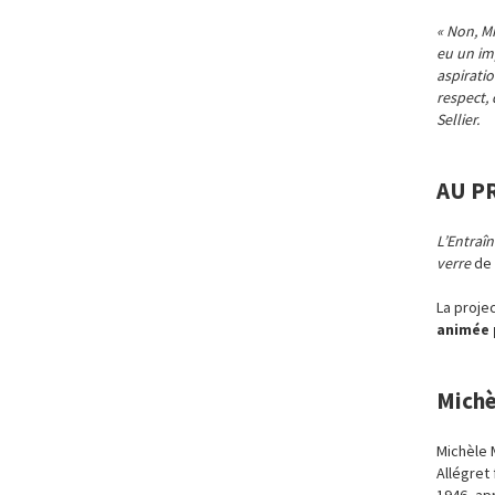
« Non, Mi
eu un im
aspirati
respect, 
Sellier.
AU P
L’Entraîn
verre
de 
La proje
animée 
Michè
Michèle 
Allégret 
1946, ap