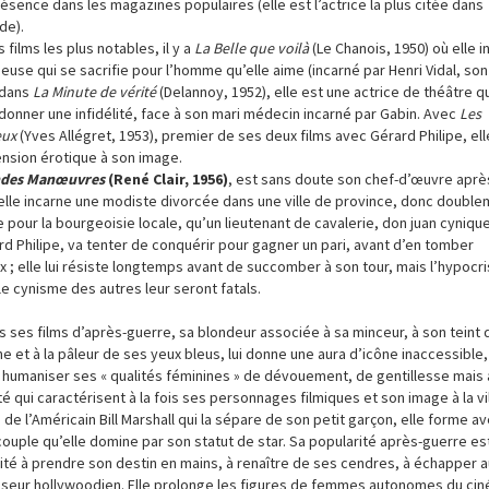
ésence dans les magazines populaires (elle est l’actrice la plus citée dans
de).
 films les plus notables, il y a
La Belle que voilà
(Le Chanois, 1950) où elle i
use qui se sacrifie pour l’homme qu’elle aime (incarné par Henri Vidal, son 
 dans
La Minute de vérité
(Delannoy, 1952), elle est une actrice de théâtre qu
rdonner une infidélité, face à son mari médecin incarné par Gabin. Avec
Les
eux
(Yves Allégret, 1953), premier de ses deux films avec Gérard Philipe, ell
nsion érotique à son image.
ndes Manœuvres
(René Clair, 1956)
, est sans doute son chef-d’œuvre aprè
 elle incarne une modiste divorcée dans une ville de province, donc doubl
 pour la bourgeoisie locale, qu’un lieutenant de cavalerie, don juan cyniqu
rd Philipe, va tenter de conquérir pour gagner un pari, avant d’en tomber
 ; elle lui résiste longtemps avant de succomber à son tour, mais l’hypocri
le cynisme des autres leur seront fatals.
s ses films d’après-guerre, sa blondeur associée à sa minceur, à son teint 
e et à la pâleur de ses yeux bleus, lui donne une aura d’icône inaccessible
 humaniser ses « qualités féminines » de dévouement, de gentillesse mais a
 qui caractérisent à la fois ses personnages filmiques et son image à la vil
de l’Américain Bill Marshall qui la sépare de son petit garçon, elle forme av
couple qu’elle domine par son statut de star. Sa popularité après-guerre est
ité à prendre son destin en mains, à renaître de ses cendres, à échapper a
eur hollywoodien. Elle prolonge les figures de femmes autonomes du ci