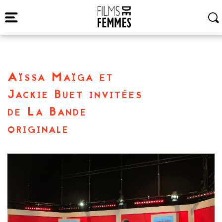
Aïssa Maïga et
Jackie Buet invitées
de La Bande
originale