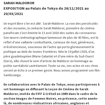
SARAH MALDOROR
EXPOSITION au Palais de Tokyo du 26/11/2021 au
20/03/2021
Un esprit libre s’en est allé : Sarah Maldoror. La voix des persécutés
et des insoumis, la cinéaste Sarah Maldoror, pionnière du cinéma
panafricain s’est éteinte le 13 avril 2020 des suites du coronavirus.
Son œuvre cinématographique lumineuse de plus de 40 films, est le
reflet d’une vaillante combattante, curieuse de tout, généreuse,
irrévérencieuse, soucieuse de l’autre qui porta glorieusement le
poétique au-delà de toutes frontières. Née le 19 juillet 1929, d’un
père guadeloupéen (Marie Galante) et d’une mère du Sud-Ouest
(Gers), elle choisit le nom d’artiste de Maldoror en hommage au
poète surréaliste Lautréamont. Toute sa vie, ses actes et ses choix
seront un écho à ce premier geste. Nous avions programmé son film :
Sambizanga.
En collaboration avec le Palais de Tokyo, nous participerons à
cet hommage en diffusant la Leçon de Cinéma de Sarah
Maldoror, invitée du FIFF à Créteil en 1989 dans le cadre de la
section Images de Femmes Noires, en présence, cette année-
là, de nombreuses réalisatrices africaines, anglaises et