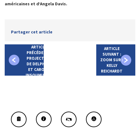
américaines et d’Angela Davis.
Partager cet article
ARTICLE
ARTICLE
PRÉCÉDENT :
SUIVANT :
PROJECTION
ZOOM SUR :
DE DELPHINE
KELLY
ET CAROLE,
REICHARDT
INSOUMUSES,
À LA LUCARNE