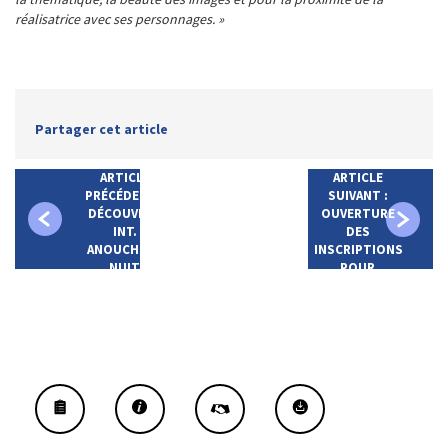
réalisatrice avec ses personnages. »
Partager cet article
ARTICLE
ARTICLE
PRÉCÉDENT :
SUIVANT :
DÉCOUVREZ
OUVERTURE
INT.
DES
ANOUCHKA -
INSCRIPTIONS
NUIT
POUR
L'ÉDITION
2021