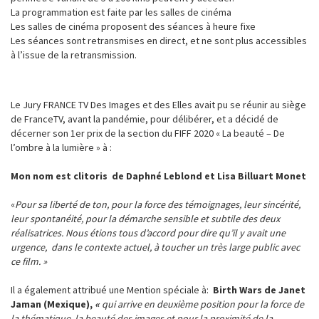
La programmation est faite par les salles de cinéma
Les salles de cinéma proposent des séances à heure fixe
Les séances sont retransmises en direct, et ne sont plus accessibles
à l’issue de la retransmission.
Le Jury FRANCE TV Des Images et des Elles avait pu se réunir au siège
de FranceTV, avant la pandémie, pour délibérer, et a décidé de
décerner son 1er prix de la section du FIFF 2020 « La beauté – De
l’ombre à la lumière » à :
Mon nom est clitoris
de Daphné Leblond et Lisa Billuart Monet
«
Pour sa liberté de ton, pour la force des témoignages, leur sincérité,
leur spontanéité,
pour la démarche sensible et subtile des deux
réalisatrices.
Nous étions tous d’accord pour dire qu’il y avait une
urgence,
dans le contexte actuel, à toucher un très large public avec
ce film. »
Il a également attribué une Mention spéciale à:
Birth Wars
de Janet
Jaman (Mexique),
«
qui
arrive en deuxième position pour la force de
la thématique, la beauté des images
et pour la proximité de la