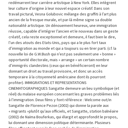
redémarrent leur carrière artistique à New York. Elles intègrent
leur culture d’origine à leur nouvel espace créatif. Dans son
travail pictural, Vesna Golubovic mélange des graffiti à l’art plus
ancien de la fresque murale, et par-là même signe sa double
nationalité artistique. Un dénouement heureux, une immigration
réussie, capable d’intégrer l’ancien et le nouveau dans un geste
créatif, cela reste exceptionnel et demeure, il faut bien le dire,
l’un des atouts des Etats-Unis, pays qui a le plus fort taux
d’immigration au monde et qui a toujours su en tirer parti. (cf. la
nouvelle loi de G.W.Bush qui n’est pas seulement une « bonne »
opportunité électorale, mais « arrange » un certain nombre
d’immigrés clandestins (ceux qui en bénéficieront) en leur
donnant un droit au travail provisoire, et donc un accès
temporaire à la citoyenneté américaine dont ils pourront
profiter). IMMIGRATIONS ET REPRESENTATIONS
CINEMATOGRAPHIQUES Sangatte demeure un lieu symbolique (et
réel) du malaise européen concernant les graves problèmes liés
à l’immigration. Deux films y font référence : Welcome out/in
Sangatte de Florence Pezon (2002) qui donne la parole aux
« migrants »plutôt qu’aux officiels, et Sangatte, station balnéaire
(2002) de Naïma Bouferkas, qui élargit et approfondit le propos,
lui donnant une dimension politique déterminante. Plusieurs