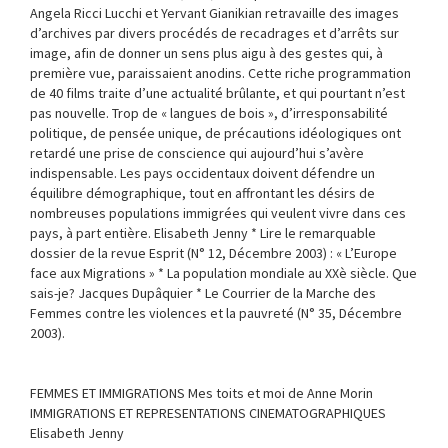
Angela Ricci Lucchi et Yervant Gianikian retravaille des images
d’archives par divers procédés de recadrages et d’arrêts sur
image, afin de donner un sens plus aigu à des gestes qui, à
première vue, paraissaient anodins. Cette riche programmation
de 40 films traite d’une actualité brûlante, et qui pourtant n’est
pas nouvelle. Trop de « langues de bois », d’irresponsabilité
politique, de pensée unique, de précautions idéologiques ont
retardé une prise de conscience qui aujourd’hui s’avère
indispensable. Les pays occidentaux doivent défendre un
équilibre démographique, tout en affrontant les désirs de
nombreuses populations immigrées qui veulent vivre dans ces
pays, à part entière. Elisabeth Jenny * Lire le remarquable
dossier de la revue Esprit (N° 12, Décembre 2003) : « L’Europe
face aux Migrations » * La population mondiale au XXè siècle. Que
sais-je? Jacques Dupâquier * Le Courrier de la Marche des
Femmes contre les violences et la pauvreté (N° 35, Décembre
2003).
FEMMES ET IMMIGRATIONS Mes toits et moi de Anne Morin
IMMIGRATIONS ET REPRESENTATIONS CINEMATOGRAPHIQUES
Elisabeth Jenny