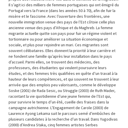
Il s’agit ici des milliers de femmes portugaises qui ont émigré du
Portugal vers la France (dans les années 50 à 70), afin de fuir la
misère et le fascisme. Avec l’ouverture des frontières, une
nouvelle immigration venue des pays de l’Est côtoie celle plus
ancienne venue des pays d’Afrique et du Maghreb. La femme
migrante actuelle quitte son pays pour fuir un régime violent et
tortionnaire ou pour améliorer sa situation économique et
sociale, et plus pour rejoindre un mari. Ces migrantes sont
souvent célibataires. Elles donnent la priorité à leur carrière et
ne fondent une famille qu’après leur installation dans le pays
d’accueil. Parmi elles, se trouvent des médecins, des
professeurs, des étudiantes qui veulent poursuivre leurs
études, et des femmes très qualifiées en quête d’un travail à la
hauteur de leurs compétences, et qui souvent ne trouvent à leur
arrivée que des emplois peu valorisants, comme le développe
Soske (2001) de Rada Sesic, ou Struggle (2003) de Ruth Mader,
racontant la vie quotidienne d’une jeune femme de l’Est qui,
pour survivre le temps d’un été, cueille des fraises dans la
campagne autrichienne. L’Engagement de Carole (2003) de
Laurence Ayong Lekama suit le parcours semé d’embûches de
plusieurs candidates à la recherche d’un travail. Dans Yugodivas
(2000) d’Andrea Staka, cinq femmes artistes Serbes