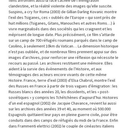
films affrontent aussi la face cachée de l’immigration
clandestine, et la réalité violente des images qu’elle suscite.
Suspino, a cry for Roma (2003) de Gillian Darling Kovanic montre
l’exil des Tsiganes, ces « oubliés de l’Europe » qui sont près de
huit millions (Tsiganes, Gitans, Manouches et autres Roms…) à
vivre marginalisés dans des sociétés qui les craignent et les
méprisent de longue date. Plus précisément, ce film s’attarde
sur un camp de 700 réfugiés roumains parqués dans le camp de
Casilino, à seulement 10km du Vatican… La dimension historique
n’est pas oubliée, et de nombreux films prennent appui sur des
images d’archives, pour renforcer une réflexion qui nécessite le
recours au passé. Les archives restituent une mémoire. Elles
aident à la survie des évènements de l’Histoire, et aux
témoignages des acteurs encore vivants de cette même
Histoire. France, terre d’exil (2003) d’Elsa Chabrol, montre l’exil
des Russes en France à partir de trois vagues d’émigration : les
Russes blancs des années 20, les dissidents, et les « post-
soviétiques » y compris les Tchétchènes d’aujourd’hui. Histoires
d’un exil espagnol (2002) de Jacquie Chavance, revient lui aussi
sur les archives des années 39 et 40, au moment où 500.000
Espagnols quittaient leur pays en pleine guerre civile, pour être
conduits dans des camps de réfugiés du midi de la France. Enfin
dans Frammenti elettrici (2002) le couple de cinéastes italiens