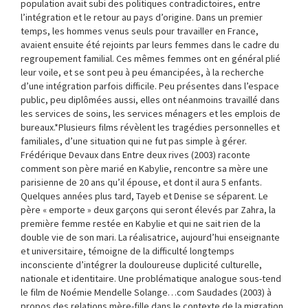
population avait subi des politiques contradictoires, entre
l’intégration et le retour au pays d’origine. Dans un premier
temps, les hommes venus seuls pour travailler en France,
avaient ensuite été rejoints par leurs femmes dans le cadre du
regroupement familial. Ces mêmes femmes ont en général plié
leur voile, et se sont peu à peu émancipées, à la recherche
d’une intégration parfois difficile. Peu présentes dans l’espace
public, peu diplômées aussi, elles ont néanmoins travaillé dans
les services de soins, les services ménagers et les emplois de
bureaux.*Plusieurs films révèlent les tragédies personnelles et
familiales, d’une situation qui ne fut pas simple à gérer.
Frédérique Devaux dans Entre deux rives (2003) raconte
comment son père marié en Kabylie, rencontre sa mère une
parisienne de 20 ans qu’il épouse, et dont il aura 5 enfants.
Quelques années plus tard, Tayeb et Denise se séparent. Le
père « emporte » deux garçons qui seront élevés par Zahra, la
première femme restée en Kabylie et qui ne sait rien de la
double vie de son mari. La réalisatrice, aujourd’hui enseignante
et universitaire, témoigne de la difficulté longtemps
inconsciente d’intégrer la douloureuse duplicité culturelle,
nationale et identitaire. Une problématique analogue sous-tend
le film de Noémie Mendelle Solange…com Saudades (2003) à
propos des relations mère-fille dans le contexte de la migration.