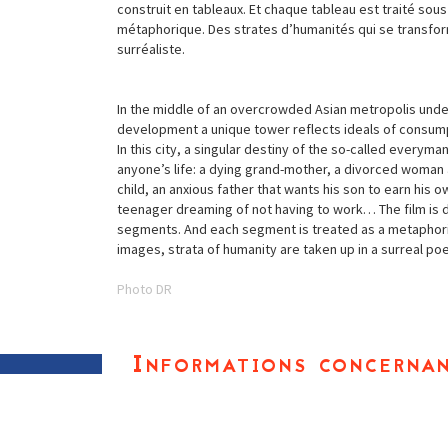
construit en tableaux. Et chaque tableau est traité sou
métaphorique. Des strates d’humanités qui se transf
surréaliste.
In the middle of an overcrowded Asian metropolis und
development a unique tower reflects ideals of consum
In this city, a singular destiny of the so-called everyma
anyone’s life: a dying grand-mother, a divorced woman
child, an anxious father that wants his son to earn his ow
teenager dreaming of not having to work… The film is d
segments. And each segment is treated as a metaphor
images, strata of humanity are taken up in a surreal poe
Photo DR
Informations concernan