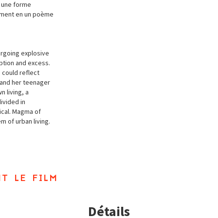
s une forme
orment en un poème
ergoing explosive
ption and excess.
n could reflect
 and her teenager
n living, a
ivided in
ical. Magma of
m of urban living.
t le film
Détails