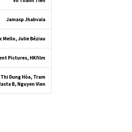
Võ Thanh Tien
Jamasp Jhabvala
 Mello, Julie Béziau
nt Pictures, HKfilm
Thi Dung Hòa, Tram
Masta B, Nguyen Vien