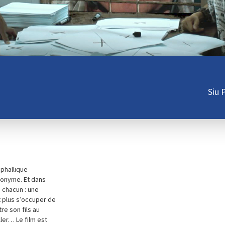
Siu 
 phallique
nonyme. Et dans
n chacun : une
 plus s’occuper de
e son fils au
ller… Le film est