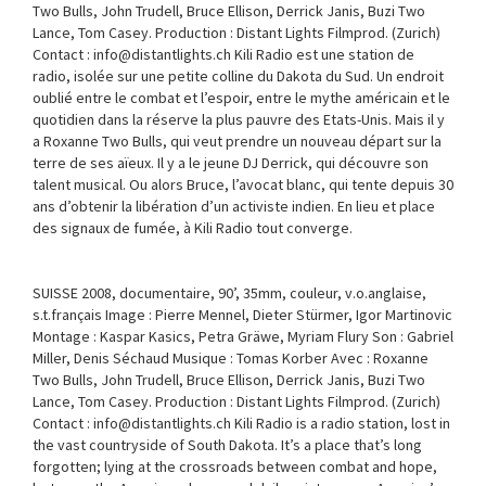
Two Bulls, John Trudell, Bruce Ellison, Derrick Janis, Buzi Two
Lance, Tom Casey. Production : Distant Lights Filmprod. (Zurich)
Contact : info@distantlights.ch Kili Radio est une station de
radio, isolée sur une petite colline du Dakota du Sud. Un endroit
oublié entre le combat et l’espoir, entre le mythe américain et le
quotidien dans la réserve la plus pauvre des Etats-Unis. Mais il y
a Roxanne Two Bulls, qui veut prendre un nouveau départ sur la
terre de ses aïeux. Il y a le jeune DJ Derrick, qui découvre son
talent musical. Ou alors Bruce, l’avocat blanc, qui tente depuis 30
ans d’obtenir la libération d’un activiste indien. En lieu et place
des signaux de fumée, à Kili Radio tout converge.
SUISSE 2008, documentaire, 90’, 35mm, couleur, v.o.anglaise,
s.t.français Image : Pierre Mennel, Dieter Stürmer, Igor Martinovic
Montage : Kaspar Kasics, Petra Gräwe, Myriam Flury Son : Gabriel
Miller, Denis Séchaud Musique : Tomas Korber Avec : Roxanne
Two Bulls, John Trudell, Bruce Ellison, Derrick Janis, Buzi Two
Lance, Tom Casey. Production : Distant Lights Filmprod. (Zurich)
Contact : info@distantlights.ch Kili Radio is a radio station, lost in
the vast countryside of South Dakota. It’s a place that’s long
forgotten; lying at the crossroads between combat and hope,