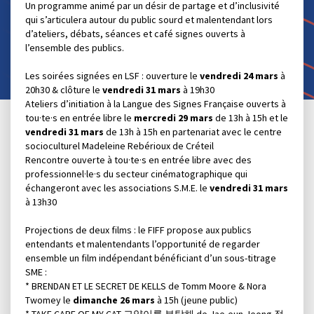
Un programme animé par un désir de partage et d’inclusivité
qui s’articulera autour du public sourd et malentendant lors
d’ateliers, débats, séances et café signes ouverts à
l’ensemble des publics.
Les soirées signées en LSF : ouverture le
vendredi 24 mars
à
20h30 & clôture le
vendredi 31 mars
à 19h30
Ateliers d’initiation à la Langue des Signes Française ouverts à
tou·te·s en entrée libre le
mercredi 29 mars
de 13h à 15h et le
vendredi 31 mars
de 13h à 15h en partenariat avec le centre
socioculturel Madeleine Rebérioux de Créteil
Rencontre ouverte à tou·te·s en entrée libre avec des
professionnel·le·s du secteur cinématographique qui
échangeront avec les associations S.M.E. le
vendredi 31 mars
à 13h30
Projections de deux films : le FIFF propose aux publics
entendants et malentendants l’opportunité de regarder
ensemble un film indépendant bénéficiant d’un sous-titrage
SME :
* BRENDAN ET LE SECRET DE KELLS de Tomm Moore & Nora
Twomey le
dimanche 26 mars
à 15h (jeune public)
* TAKE CARE OF MY CAT 고양이를 부탁해 de Jae-eun Jeong 정