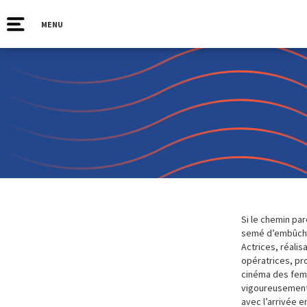
MENU
Si le chemin pa
semé d’embûches
Actrices, réalis
opératrices, pr
cinéma des femm
vigoureusement 
avec l’arrivée e