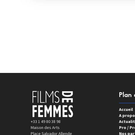
Plan 
Accueil
A propo
+33 1 49 80 38 98
Actualit
Maison des Arts
Pro / Pr
Place Salvador Allende
Nos par