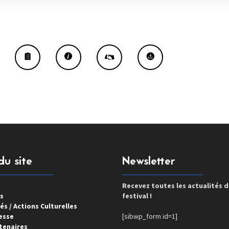
du site
Newsletter
Recevez toutes les actualités 
s
festival !
és / Actions Culturelles
esse
[sibwp_form id=1]
tenaires