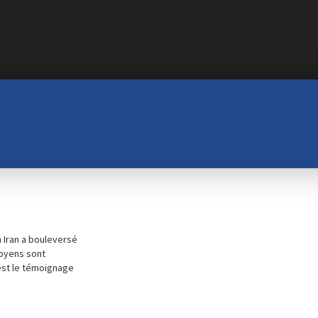
n Iran a bouleversé
itoyens sont
est le témoignage