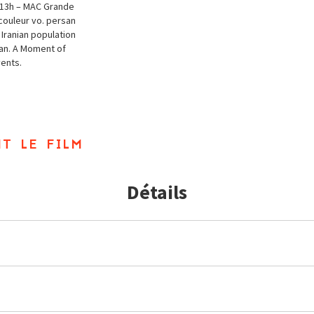
l 13h – MAC Grande
couleur vo. persan
e Iranian population
ran. A Moment of
vents.
t le film
Détails