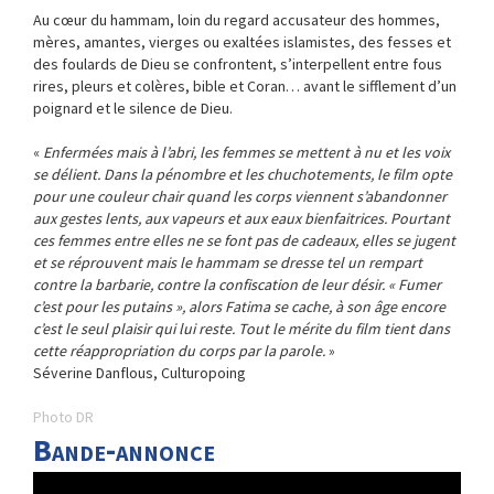
Au cœur du hammam, loin du regard accusateur des hommes,
mères, amantes, vierges ou exaltées islamistes, des fesses et
des foulards de Dieu se confrontent, s’interpellent entre fous
rires, pleurs et colères, bible et Coran… avant le sifflement d’un
poignard et le silence de Dieu.
«
Enfermées mais à l’abri, les femmes se mettent à nu et les voix
se délient. Dans la pénombre et les chuchotements, le film opte
pour une couleur chair quand les corps viennent s’abandonner
aux gestes lents, aux vapeurs et aux eaux bienfaitrices. Pourtant
ces femmes entre elles ne se font pas de cadeaux, elles se jugent
et se réprouvent mais le hammam se dresse tel un rempart
contre la barbarie, contre la confiscation de leur désir. « Fumer
c’est pour les putains », alors Fatima se cache, à son âge encore
c’est le seul plaisir qui lui reste. Tout le mérite du film tient dans
cette réappropriation du corps par la parole.
»
Séverine Danflous, Culturopoing
Photo DR
Bande-annonce