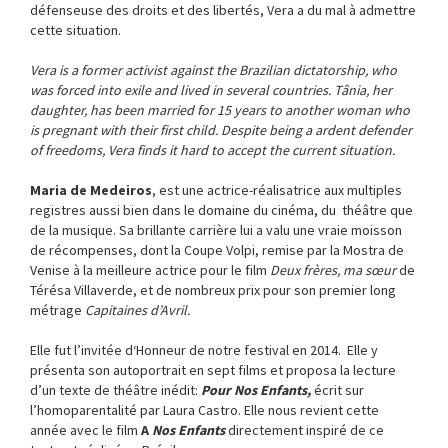
défenseuse des droits et des libertés, Vera a du mal à admettre
cette situation.
Vera is a former activist against the Brazilian dictatorship, who
was forced into exile and lived in several countries. Tânia, her
daughter, has been married for 15 years to another woman who
is pregnant with their first child. Despite being a ardent defender
of freedoms, Vera finds it hard to accept the current situation.
Maria de Medeiros
, est une actrice-réalisatrice aux multiples
registres aussi bien dans le domaine du cinéma, du théâtre que
de la musique. Sa brillante carrière lui a valu une vraie moisson
de récompenses, dont la Coupe Volpi, remise par la Mostra de
Venise à la meilleure actrice pour le film
Deux frères, ma sœur
de
Térésa Villaverde, et de nombreux prix pour son premier long
métrage
Capitaines d’Avril.
Elle fut l’invitée d‘Honneur de notre festival en 2014. Elle y
présenta son autoportrait en sept films et proposa la lecture
d’un texte de théâtre inédit:
Pour Nos Enfants,
écrit sur
l’homoparentalité par Laura Castro. Elle nous revient cette
année avec le film
A
Nos Enfants
directement inspiré de ce