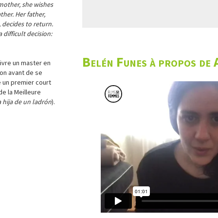
 mother, she wishes
ther. Her father,
 decides to return.
difficult decision:
Belén Funes à propos de 
uivre un master en
ion avant de se
se un premier court
de la Meilleure
 hija de un ladrón
).