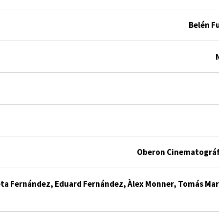
Belén F
Oberon Cinematográf
ta Fernández, Eduard Fernández, Àlex Monner, Tomás Mart