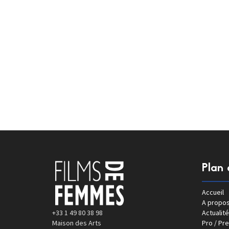
Plan 
Accueil
A propo
+33 1 49 80 38 98
Actualité
Maison des Arts
Pro / Pr