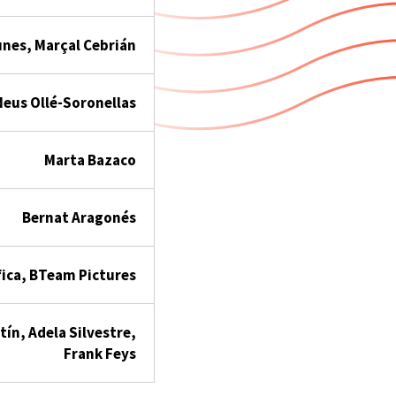
unes, Marçal Cebrián
Neus Ollé-Soronellas
Marta Bazaco
Bernat Aragonés
ica, BTeam Pictures
ín, Adela Silvestre,
Frank Feys