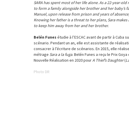
SARA has spent most of her life alone. As a 22-year-old
to form a family alongside her brother and her baby’s fa
Manuel, upon release from prison and years of absence,
Knowing her father is a threat to her plans, Sara makes a 
to keep him away from her and her brother.
Belén Funes
étudie à l’ESCAC avant de partir à Cuba s
scénario. Pendant un an, elle est assistante de réalisat
consacrer à l’écriture de scénarios. En 2015, elle réali
métrage
Sara a la fuga
. Belén Funes a reçu le Prix Goya 
Nouvelle Réalisation en 2020 pour
A Thief’s Daughter
(
La
Photo DR