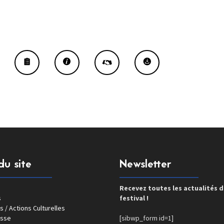
du site
Newsletter
Recevez toutes les actualités 
s
festival !
s / Actions Culturelles
esse
[sibwp_form id=1]