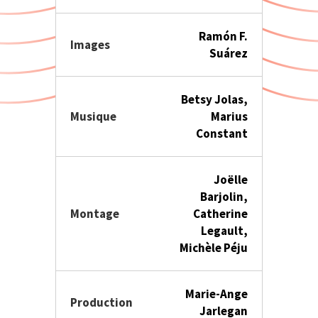
Ramón F.
Images
Suárez
Betsy Jolas,
Musique
Marius
Constant
Joëlle
Barjolin,
Montage
Catherine
Legault,
Michèle Péju
Marie-Ange
Production
Jarlegan