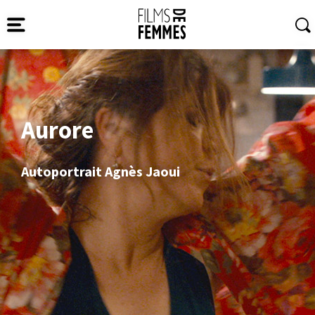
Aurore
Autoportrait Agnès Jaoui