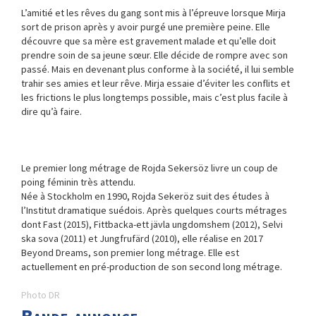
L’amitié et les rêves du gang sont mis à l’épreuve lorsque Mirja
sort de prison après y avoir purgé une première peine. Elle
découvre que sa mère est gravement malade et qu’elle doit
prendre soin de sa jeune sœur. Elle décide de rompre avec son
passé. Mais en devenant plus conforme à la société, il lui semble
trahir ses amies et leur rêve. Mirja essaie d’éviter les conflits et
les frictions le plus longtemps possible, mais c’est plus facile à
dire qu’à faire.
Le premier long métrage de Rojda Sekersöz livre un coup de
poing féminin très attendu.
Née à Stockholm en 1990, Rojda Sekeröz suit des études à
l’Institut dramatique suédois. Après quelques courts métrages
dont Fast (2015), Fittbacka-ett jävla ungdomshem (2012), Selvi
ska sova (2011) et Jungfrufärd (2010), elle réalise en 2017
Beyond Dreams, son premier long métrage. Elle est
actuellement en pré-production de son second long métrage.
Photo DR