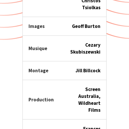
Christos
Tsiolkas
Images
Geoff Burton
Cezary
Musique
Skubiszewski
Montage
Jill Billcock
Screen
Australia,
Production
Wildheart
Films
Frances