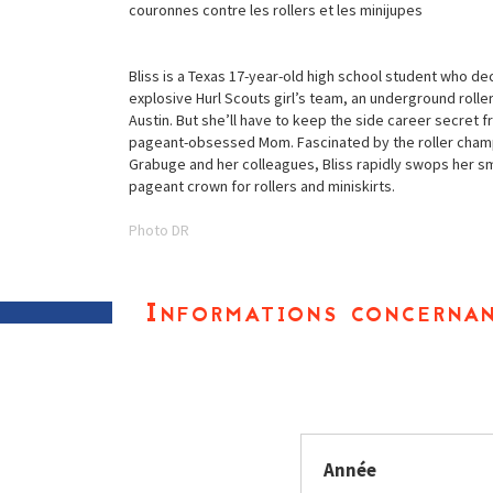
couronnes contre les rollers et les minijupes
Bliss is a Texas 17-year-old high school student who dec
explosive Hurl Scouts girl’s team, an underground rolle
Austin. But she’ll have to keep the side career secret 
pageant-obsessed Mom. Fascinated by the roller cha
Grabuge and her colleagues, Bliss rapidly swops her s
pageant crown for rollers and miniskirts.
Photo DR
Informations concernan
Année