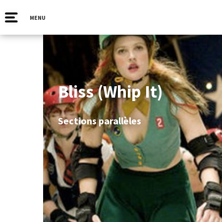
MENU
Bliss (Whip It)
Sections parallèles