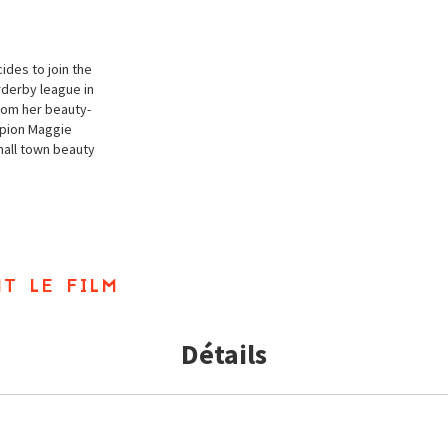
ides to join the
rderby league in
from her beauty-
mpion Maggie
mall town beauty
t le film
Détails