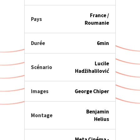
France /
Pays
Roumanie
Durée
6min
Lucile
Scénario
Hadžihalilović
Images
George Chiper
Benjamin
Montage
Helius
Meta Cinéma -