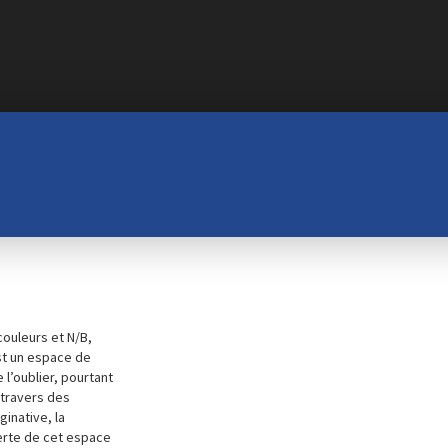
couleurs et N/B,
est un espace de
l’oublier, pourtant
 travers des
inative, la
erte de cet espace