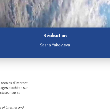
Réalisation
Sasha Yakovleva
s recoins d’internet
images piochées sur
ctateur sur sa
e of internet and