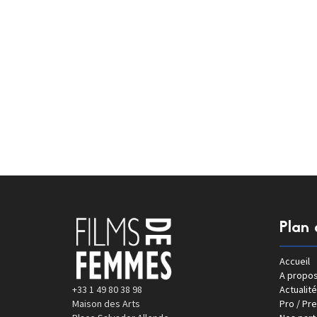
Plan 
Accueil
A propo
+33 1 49 80 38 98
Actualité
Maison des Arts
Pro / Pr