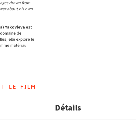
images drawn from
ewer about his own
a) Yakovleva
est
le domaine de
les, elle explore le
comme matériau
t le film
Détails