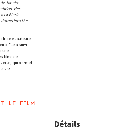
 de Janeiro.
etition. Her
 as a Black
nsforms into the
uctrice et auteure
ro. Elle a suivi
c une
es films se
uverte, qui permet
la vie.
t le film
Détails