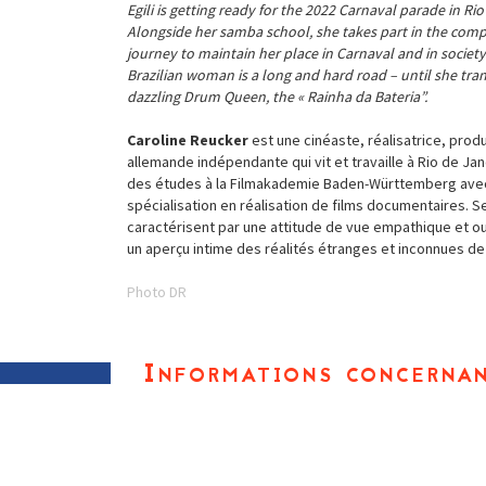
Egili is getting ready for the 2022 Carnaval parade in Rio
Alongside her samba school, she takes part in the comp
journey to maintain her place in Carnaval and in society
Brazilian woman is a long and hard road – until she tra
dazzling Drum Queen, the « Rainha da Bateria”.
Caroline Reucker
est une cinéaste, réalisatrice, prod
allemande indépendante qui vit et travaille à Rio de Janei
des études à la Filmakademie Baden-Württemberg ave
spécialisation en réalisation de films documentaires. S
caractérisent par une attitude de vue empathique et o
un aperçu intime des réalités étranges et inconnues de 
Photo DR
Informations concernan