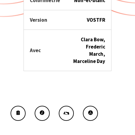
Colorimétrie
Noir-et-blanc
Version
VOSTFR
Clara Bow,
Frederic
Avec
March,
Marceline Day