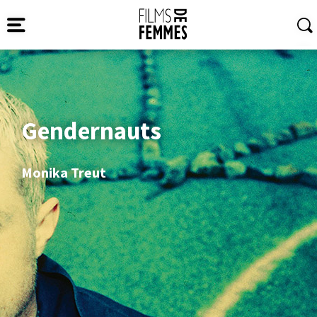
Gendernauts
Monika Treut