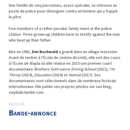
Une famille de cinq personnes, assez spéciale, se retrouve au
poste de police pour témoigner contre un homme qui a frappé
le père.
Five members of a rather peculiar family meet at the police
station. Three grown-up children have to testify against the man
who beat up their father.
Née en 1991,
Emi Buchwald
a grandi dans un village mazovien.
Avant de rentrer à l’École de cinéma de Łódź, elle suit des cours
à l’École de Wajda où elle réalise en 2010 son premier court
documentaire
Brothers
. Vont suivre
Driving School
(2011),
I’m
Thirsty
(2014),
Education
(2016) et
Heimat
(2017). Ses
documentaires sont sélectionnés dans de nombreux festivals
internationaux.
Elle publie ses propres photos sur son blog,
zwyklaki.tumblr.com.
Photo DR
Bande-annonce