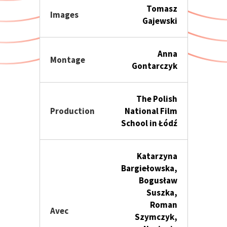
Tomasz
Images
Gajewski
Anna
Montage
Gontarczyk
The Polish
Production
National Film
School in Łódź
Katarzyna
Bargiełowska,
Bogusław
Suszka,
Roman
Avec
Szymczyk,