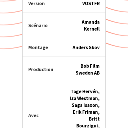
Version
VOSTFR
Amanda
Scénario
Kernell
Montage
Anders Skov
Bob Film
Production
Sweden AB
Tage Hervén,
Iza Westman,
Saga Isaxon,
Erik Friman,
Avec
Britt
Bourzigui,