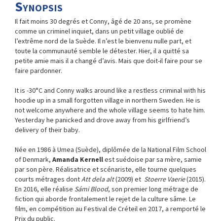
Synopsis
Il fait moins 30 degrés et Conny, âgé de 20 ans, se promène
comme un criminel inquiet, dans un petit village oublié de
l’extrême nord de la Suède. Il n’est le bienvenu nulle part, et
toute la communauté semble le détester. Hier, il a quitté sa
petite amie mais il a changé d’avis. Mais que doit-il faire pour se
faire pardonner.
It is -30°C and Conny walks around like a restless criminal with his
hoodie up in a small forgotten village in northern Sweden. He is
not welcome anywhere and the whole village seems to hate him.
Yesterday he panicked and drove away from his girlfriend’s
delivery of their baby.
Née en 1986 à Umea (Suède), diplômée de la National Film School
of Denmark,
Amanda Kernell
est suédoise par sa mère, samie
par son père. Réalisatrice et scénariste, elle tourne quelques
courts métrages dont
Att dela alt
(2009) et
Stoerre Vaerie
(2015).
En 2016, elle réalise
Sámi Blood
, son premier long métrage de
fiction qui aborde frontalement le rejet de la culture sâme. Le
film, en compétition au Festival de Créteil en 2017, a remporté le
Prix du public.