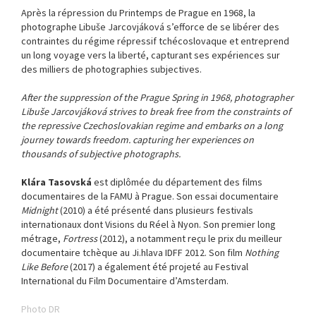
Après la répression du Printemps de Prague en 1968, la
photographe Libuše Jarcovjáková s’efforce de se libérer des
contraintes du régime répressif tchécoslovaque et entreprend
un long voyage vers la liberté, capturant ses expériences sur
des milliers de photographies subjectives.
After the suppression of the Prague Spring in 1968, photographer
Libuše Jarcovjáková strives to break free from the constraints of
the repressive Czechoslovakian regime and embarks on a long
journey towards freedom. capturing her experiences on
thousands of subjective photographs.
Klára Tasovská
est diplômée du département des films
documentaires de la FAMU à Prague. Son essai documentaire
Midnight
(2010) a été présenté dans plusieurs festivals
internationaux dont Visions du Réel à Nyon. Son premier long
métrage,
Fortress
(2012), a notamment reçu le prix du meilleur
documentaire tchèque au Ji.hlava IDFF 2012. Son film
Nothing
Like Before
(2017) a également été projeté au Festival
International du Film Documentaire d’Amsterdam.
Photo DR