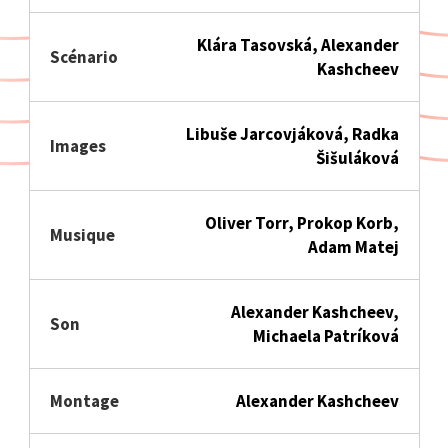
Klára Tasovská, Alexander
Scénario
Kashcheev
Libuše Jarcovjáková, Radka
Images
Šišuláková
Oliver Torr, Prokop Korb,
Musique
Adam Matej
Alexander Kashcheev,
Son
Michaela Patríková
Montage
Alexander Kashcheev