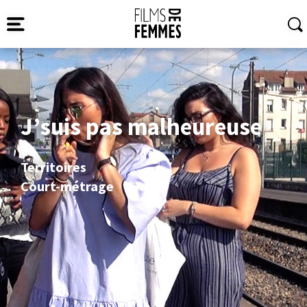
J’suis pas malheureuse
Territoires
Court-métrage