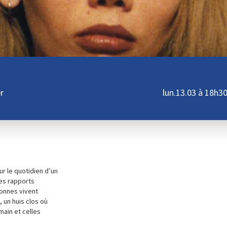
r
lun.13.03 à 18h30
r le quotidien d’un
es rapports
sonnes vivent
 un huis clos où
main et celles