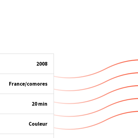
2008
France/comores
20 min
Couleur