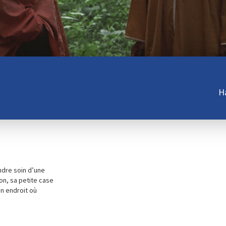
H
endre soin d’une
son, sa petite case
un endroit où