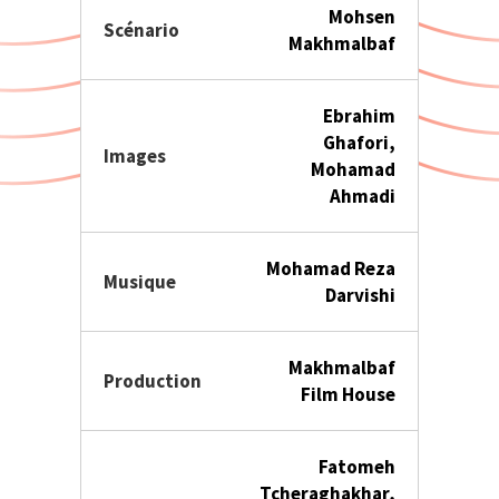
Mohsen
Scénario
Makhmalbaf
Ebrahim
Ghafori,
Images
Mohamad
Ahmadi
Mohamad Reza
Musique
Darvishi
Makhmalbaf
Production
Film House
Fatomeh
Tcheraghakhar,