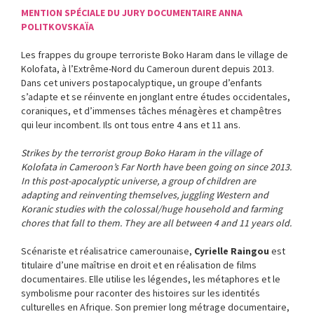
MENTION SPÉCIALE DU JURY DOCUMENTAIRE ANNA
POLITKOVSKAÏA
Les frappes du groupe terroriste Boko Haram dans le village de
Kolofata, à l’Extrême-Nord du Cameroun durent depuis 2013.
Dans cet univers postapocalyptique, un groupe d’enfants
s’adapte et se réinvente en jonglant entre études occidentales,
coraniques, et d’immenses tâches ménagères et champêtres
qui leur incombent. Ils ont tous entre 4 ans et 11 ans.
Strikes by the terrorist group Boko Haram in the village of
Kolofata in Cameroon’s Far North have been going on since 2013.
In this post-apocalyptic universe, a group of children are
adapting and reinventing themselves, juggling Western and
Koranic studies with the colossal/huge household and farming
chores that fall to them. They are all between 4 and 11 years old.
Scénariste et réalisatrice camerounaise,
Cyrielle Raingou
est
titulaire d’une maîtrise en droit et en réalisation de films
documentaires. Elle utilise les légendes, les métaphores et le
symbolisme pour raconter des histoires sur les identités
culturelles en Afrique. Son premier long métrage documentaire,