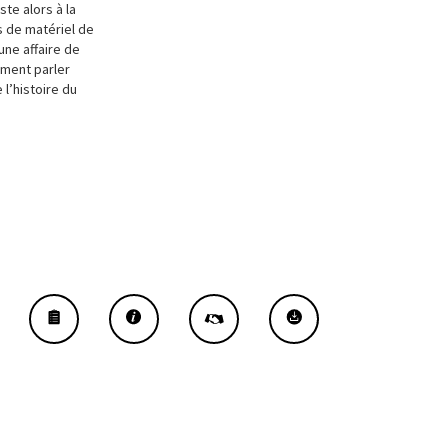
te alors à la
ns de matériel de
’une affaire de
ement parler
 l’histoire du