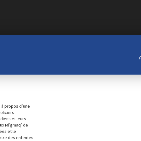
, à propos d’une
oliciers
diens et leurs
aux Mi’gmaq’ de
ées et le
ntre des ententes