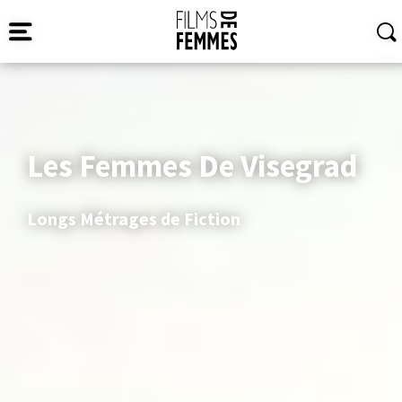
Les Femmes De Visegrad
Longs Métrages de Fiction