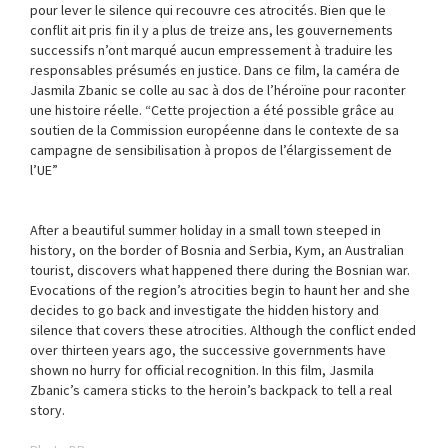
pour lever le silence qui recouvre ces atrocités. Bien que le
conflit ait pris fin il y a plus de treize ans, les gouvernements
successifs n’ont marqué aucun empressement à traduire les
responsables présumés en justice. Dans ce film, la caméra de
Jasmila Zbanic se colle au sac à dos de l’héroïne pour raconter
une histoire réelle. “Cette projection a été possible grâce au
soutien de la Commission européenne dans le contexte de sa
campagne de sensibilisation à propos de l’élargissement de
l’UE”
After a beautiful summer holiday in a small town steeped in
history, on the border of Bosnia and Serbia, Kym, an Australian
tourist, discovers what happened there during the Bosnian war.
Evocations of the region’s atrocities begin to haunt her and she
decides to go back and investigate the hidden history and
silence that covers these atrocities. Although the conflict ended
over thirteen years ago, the successive governments have
shown no hurry for official recognition. In this film, Jasmila
Zbanic’s camera sticks to the heroin’s backpack to tell a real
story.