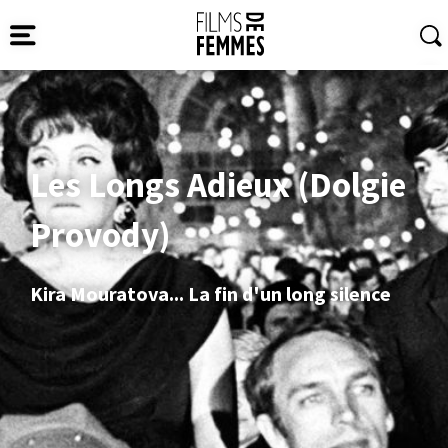
Les Longs Adieux (Dolgie
Provody)
Kira Mouratova... La fin d'un long silence