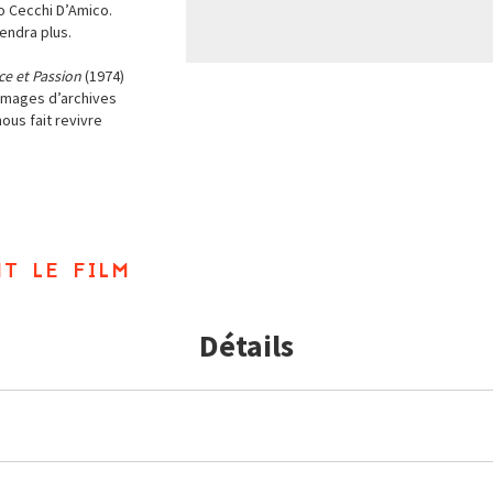
o Cecchi D’Amico.
viendra plus.
ce et Passion
(1974)
Images d’archives
ous fait revivre
t le film
Détails