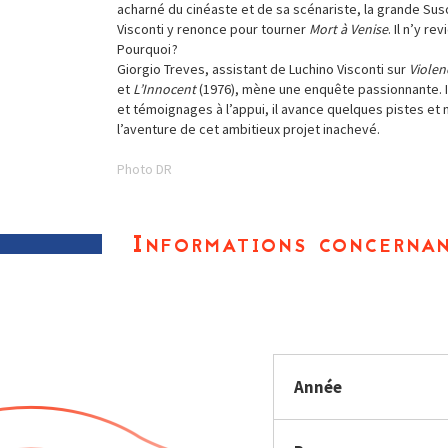
acharné du cinéaste et de sa scénariste, la grande Sus
Visconti y renonce pour tourner
Mort à Venise
. Il n’y re
Pourquoi ?
Giorgio Treves, assistant de Luchino Visconti sur
Violen
et
L’Innocent
(1976), mène une enquête passionnante. 
et témoignages à l’appui, il avance quelques pistes et n
l’aventure de cet ambitieux projet inachevé.
Photo DR
Informations concernan
Année