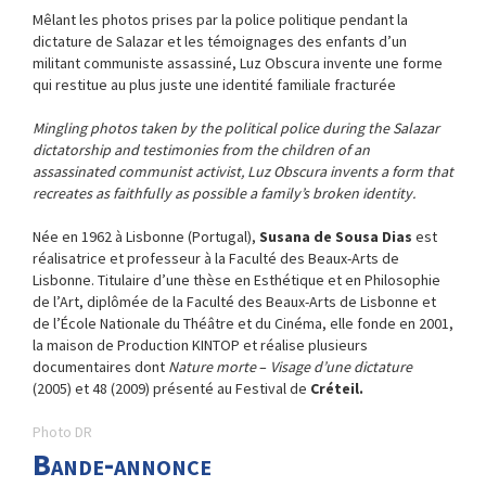
Mêlant les photos prises par la police politique pendant la
dictature de Salazar et les témoignages des enfants d’un
militant communiste assassiné, Luz Obscura invente une forme
qui restitue au plus juste une identité familiale fracturée
Mingling photos taken by the political police during the Salazar
dictatorship and testimonies from the children of an
assassinated communist activist, Luz Obscura invents a form that
recreates as faithfully as possible a family’s broken identity.
N
é
e en 1962
à
Lisbonne (Portugal),
Susana de Sousa Dias
est
réalisatrice et professeur à la Faculté des Beaux-Arts de
Lisbonne. Titulaire d’une thèse en Esthétique et en Philosophie
de l’Art, diplômée de la Faculté des Beaux-Arts de Lisbonne et
de l’École Nationale du Théâtre et du Cinéma, elle fonde en 2001,
la maison de Production KINTOP et réalise plusieurs
documentaires dont
Nature morte
–
Visage d’une dictature
(2005) et 48 (2009) présenté au Festival de
Créteil.
Photo DR
Bande-annonce