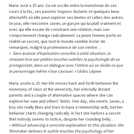
Maria José a 25 ans. Sa vie oscille entre la monotonie de ses
cours à la fac, ses parents toujours distants et quelques lieux
alternatifs où elle peut explorer ses limites et celles des autres.
Un jour, elle rencontre Javier, un garçon qui lui plaît vraiment et
avec qui elle essaie de construire une relation, mais son
comportement change radicalement. La jeune femme porte en
réalité un secret, que tout le monde semble éviter de
remarquer, malgré la proéminence de son ventre…
« Sans avancer d’explication concrète à cette situation, la
cinéaste livre par petites touches subtiles la psychologie de sa
protagoniste, dans un dialogue avec l’intime où se révèle ce que
le personnage même n’ose s’avouer. »
Cédric Lépine
Maria Josée is 25. Her life moves back and forth between the
monotony of class at the university, her eternally distant
parents and a couple of alternative spaces where she can
explore her own and others’ limits. One day, she meets Javier, a
boy she really likes and tries to have a relationship with, but her
behavior starts changing radically. In fact she harbors a secret
thet nobody seems to notice, despite her rounding belly…
«
Without advancing a concrete explanation to this situation, the
filmmaker delivers in subtle touches the psychology of her