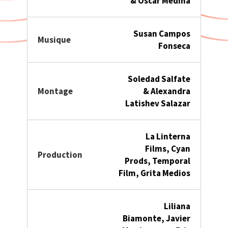
&
Oscar Medina
Susan Campos
Musique
Fonseca
Soledad Salfate
Montage
&
Alexandra
Latishev Salazar
La Linterna
Films,
Cyan
Production
Prods,
Temporal
Film,
Grita Medios
Liliana
Biamonte,
Javier