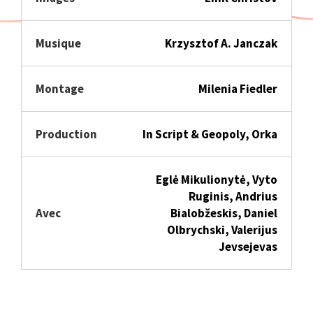
Musique
Krzysztof A. Janczak
Montage
Milenia Fiedler
Production
In Script & Geopoly, Orka
Eglė Mikulionytė, Vyto
Ruginis, Andrius
Avec
Bialobžeskis, Daniel
Olbrychski, Valerijus
Jevsejevas