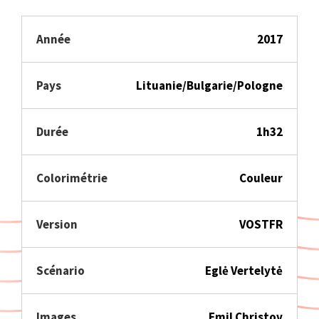
Année
2017
Pays
Lituanie/Bulgarie/Pologne
Durée
1h32
Colorimétrie
Couleur
Version
VOSTFR
Scénario
Eglė Vertelytė
Images
Emil Christov