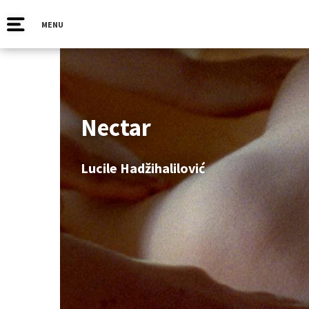
MENU
Nectar
Lucile Hadžihalilović