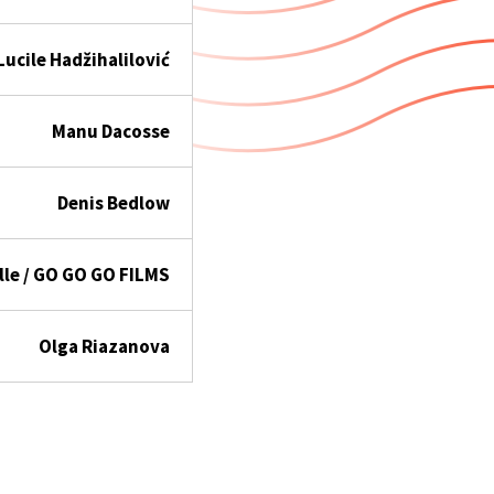
Lucile Hadžihalilović
Manu Dacosse
Denis Bedlow
ille / GO GO GO FILMS
Olga Riazanova