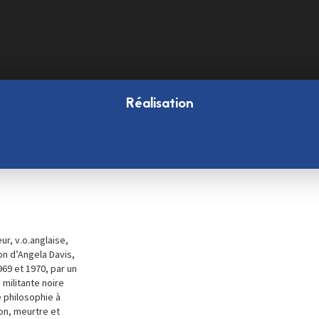
Réalisation
r, v.o.anglaise,
ion d’Angela Davis,
69 et 1970, par un
 militante noire
e philosophie à
on, meurtre et