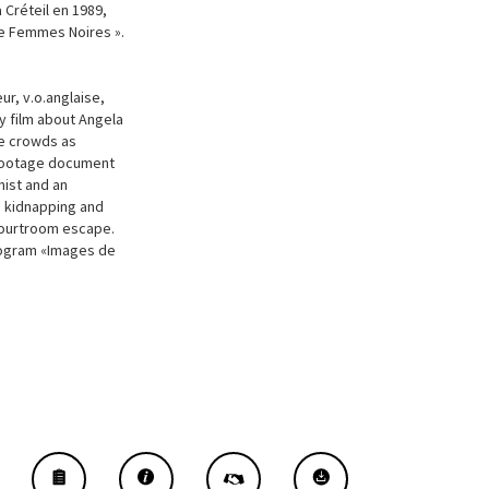
 Créteil en 1989,
de Femmes Noires ».
r, v.o.anglaise,
y film about Angela
ge crowds as
 footage document
nist and an
, kidnapping and
Courtroom escape.
program «Images de