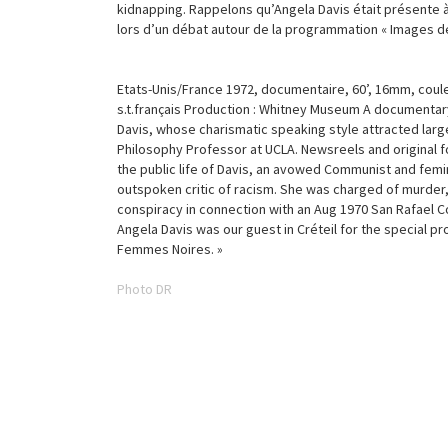
kidnapping. Rappelons qu’Angela Davis était présente à
lors d’un débat autour de la programmation « Images 
Etats-Unis/France 1972, documentaire, 60’, 16mm, couleu
s.t.français Production : Whitney Museum A documentar
Davis, whose charismatic speaking style attracted lar
Philosophy Professor at UCLA. Newsreels and original
the public life of Davis, an avowed Communist and femi
outspoken critic of racism. She was charged of murder
conspiracy in connection with an Aug 1970 San Rafael 
Angela Davis was our guest in Créteil for the special 
Femmes Noires. »
Photo DR