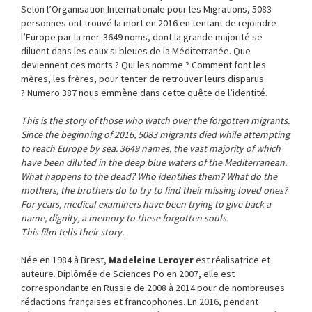
Selon l’Organisation Internationale pour les Migrations, 5083
personnes ont trouvé la mort en 2016 en tentant de rejoindre
l’Europe par la mer. 3649 noms, dont la grande majorité se
diluent dans les eaux si bleues de la Méditerranée. Que
deviennent ces morts ? Qui les nomme ? Comment font les
mères, les frères, pour tenter de retrouver leurs disparus
? Numero 387 nous emmène dans cette quête de l’identité.
This is the story of those who watch over the forgotten migrants.
Since the beginning of 2016, 5083 migrants died while attempting
to reach Europe by sea. 3649 names, the vast majority of which
have been diluted in the deep blue waters of the Mediterranean.
What happens to the dead? Who identifies them? What do the
mothers, the brothers do to try to find their missing loved ones?
For years, medical examiners have been trying to give back a
name, dignity, a memory to these forgotten souls.
This film tells their story.
Née en 1984 à Brest,
Madeleine Leroyer
est réalisatrice et
auteure. Diplômée de Sciences Po en 2007, elle est
correspondante en Russie de 2008 à 2014 pour de nombreuses
rédactions françaises et francophones. En 2016, pendant