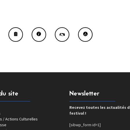
du site
Newsletter
Recevez toutes les actualités 
s
festival !
s / Actions Culturelles
esse
[sibwp_form id=1]