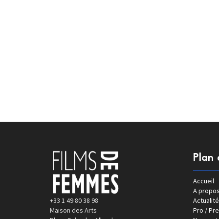
Plan 
Accueil
A propo
+33 1 49 80 38 98
Actualité
Maison des Arts
Pro / Pr