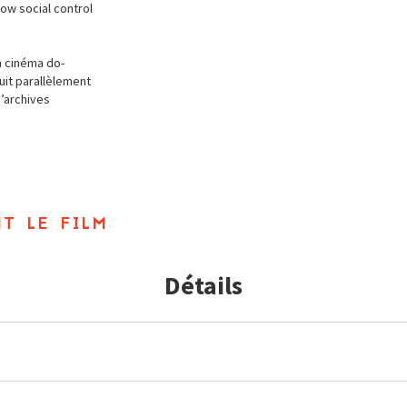
ow social control
n cinéma do-
suit parallèlement
’archives
t le film
Détails