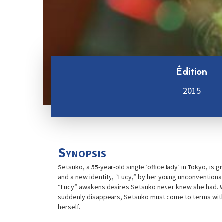
Édition
2015
Synopsis
Setsuko, a 55-year-old single ‘office lady’ in Tokyo, is 
and a new identity, “Lucy,” by her young unconventional 
“Lucy” awakens desires Setsuko never knew she had. W
suddenly disappears, Setsuko must come to terms wit
herself.