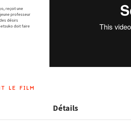
o, reçoit une
 jeune professeur
 des désirs
etsuko doit faire
t le film
Détails