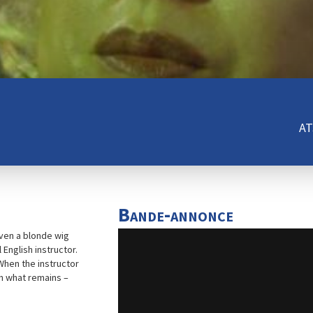
AT
Bande-annonce
given a blonde wig
English instructor.
hen the instructor
h what remains –