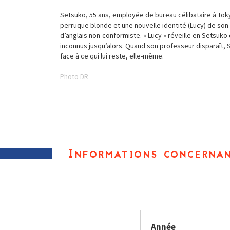
Setsuko, 55 ans, employée de bureau célibataire à Toky
perruque blonde et une nouvelle identité (Lucy) de son
d’anglais non-conformiste. « Lucy » réveille en Setsuko
inconnus jusqu’alors. Quand son professeur disparaît, S
face à ce qui lui reste, elle-même.
Photo DR
Informations concernan
Année