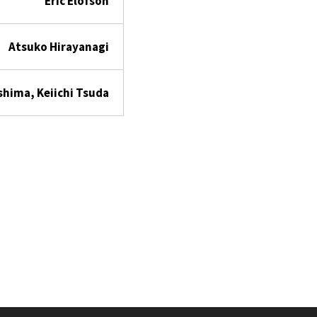
Eric Elofson
Atsuko Hirayanagi
shima, Keiichi Tsuda